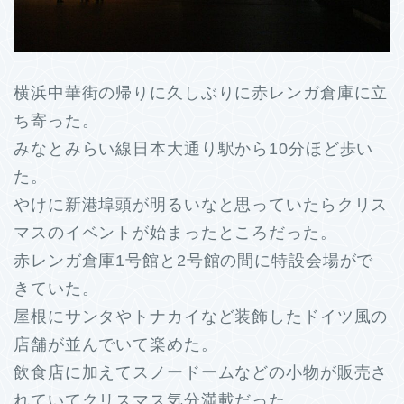
横浜中華街の帰りに久しぶりに赤レンガ倉庫に立
ち寄った。
みなとみらい線日本大通り駅から10分ほど歩い
た。
やけに新港埠頭が明るいなと思っていたらクリス
マスのイベントが始まったところだった。
赤レンガ倉庫1号館と2号館の間に特設会場がで
きていた。
屋根にサンタやトナカイなど装飾したドイツ風の
店舗が並んでいて楽めた。
飲食店に加えてスノードームなどの小物が販売さ
れていてクリスマス気分満載だった。