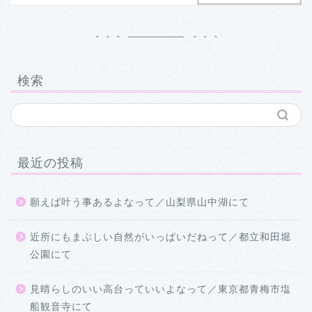
検索
最近の投稿
願えば叶う事あるよなって／山梨県山中湖にて
近所にもまぶしい自然がいっぱいだねって／都立和田堀
公園にて
見晴らしのいい高台っていいよなって／東京都青梅市塩
船観音寺にて