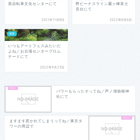
黒自転車文化センターにて
野ビーナスライン霧ヶ峰富士
見台にて
2021年11月8日
2022年8月6日
健康
いつもアートフェスみたいだ
よね／お台場センタープロム
ナードにて
2022年9月23日
パワーもらったぞってね／芦ノ湖箱根神
社にて
ますます惹かれてしまうってね／東京タ
ワーの周辺で