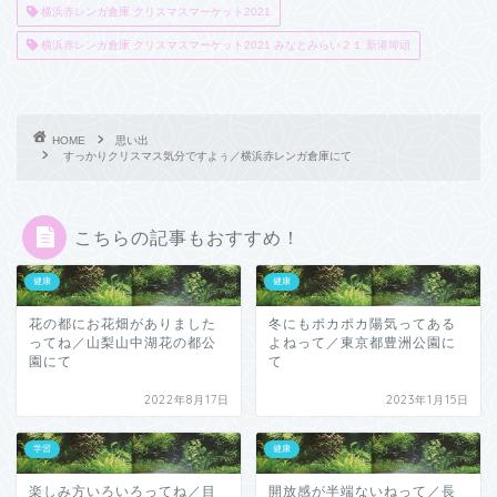
横浜赤レンガ倉庫 クリスマスマーケット2021
横浜赤レンガ倉庫 クリスマスマーケット2021 みなとみらい２１ 新港埠頭
HOME
思い出
すっかりクリスマス気分ですよぅ／横浜赤レンガ倉庫にて
こちらの記事もおすすめ！
健康
健康
花の都にお花畑がありました
冬にもポカポカ陽気ってある
ってね／山梨山中湖花の都公
よねって／東京都豊洲公園に
園にて
て
2022年8月17日
2023年1月15日
学習
健康
楽しみ方いろいろってね／目
開放感が半端ないねって／長