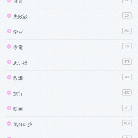
健康
10
失敗談
252
学習
16
家電
475
思い出
49
教訓
437
旅行
21
映画
619
気分転換