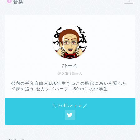
11
音楽
ひーろ
夢を追う自由人
都内の半分自由人100年生きるこの時代にあいも変わら
ず夢を追う セカンドハーフ（50+α）の中学生
＼ Follow me ／