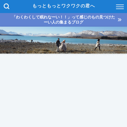
もっともっとワクワクの君へ
「わくわくして眠れなーい！！」って感じのもの見つけた
ーい人の集まるブログ