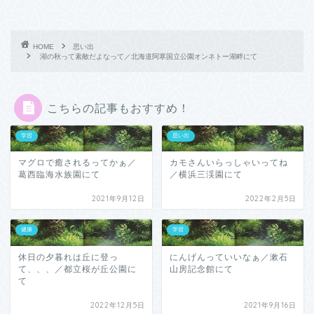
HOME
思い出
湖の秋って素敵だよなって／北海道阿寒国立公園オンネトー湖畔にて
こちらの記事もおすすめ！
学習
思い出
マグロで癒されるってかぁ／
カモさんいらっしゃいってね
葛西臨海水族園にて
／横浜三渓園にて
2021年9月12日
2022年2月5日
健康
学習
休日の夕暮れは丘に登っ
にんげんっていいなぁ／漱石
て、、、／都立桜が丘公園に
山房記念館にて
て
2022年12月5日
2021年9月16日