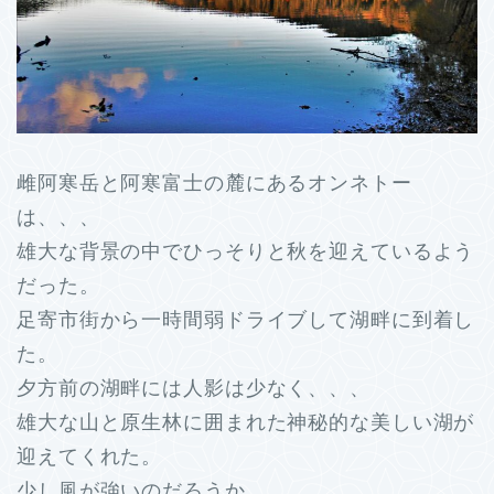
雌阿寒岳と阿寒富士の麓にあるオンネトー
は、、、
雄大な背景の中でひっそりと秋を迎えているよう
だった。
足寄市街から一時間弱ドライブして湖畔に到着し
た。
夕方前の湖畔には人影は少なく、、、
雄大な山と原生林に囲まれた神秘的な美しい湖が
迎えてくれた。
少し風が強いのだろうか、、、