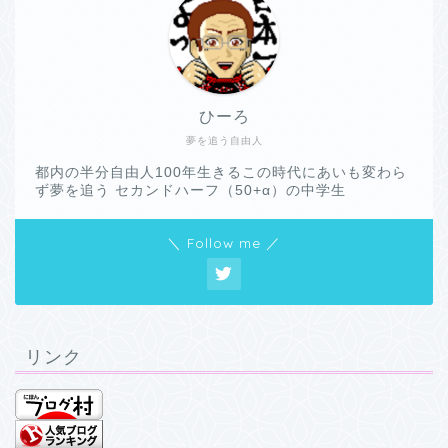
ひーろ
夢を追う自由人
都内の半分自由人100年生きるこの時代にあいも変わら
ず夢を追う セカンドハーフ（50+α）の中学生
＼ Follow me ／
リンク