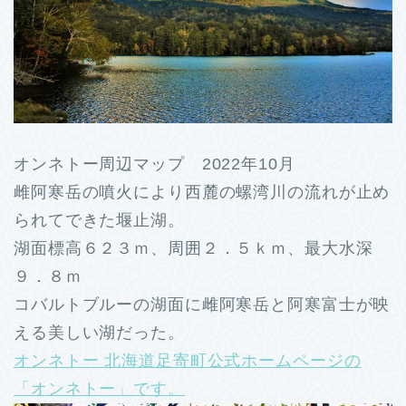
オンネトー周辺マップ 2022年10月
雌阿寒岳の噴火により西麓の螺湾川の流れが止め
られてできた堰止湖。
湖面標高６２３ｍ、周囲２．５ｋｍ、最大水深
９．８ｍ
コバルトブルーの湖面に雌阿寒岳と阿寒富士が映
える美しい湖だった。
オンネトー 北海道足寄町公式ホームページの
「オンネトー」です。