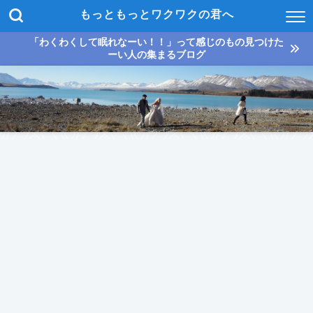
もっともっとワクワクの君へ
「わくわくして眠れなーい！！」って感じのもの見つけた
ーい人の集まるブログ