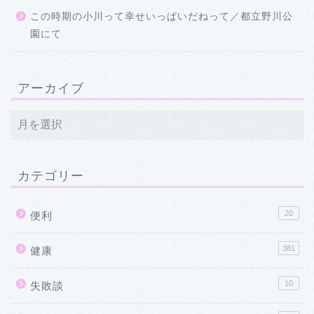
この時期の小川って幸せいっぱいだねって／都立野川公
園にて
アーカイブ
カテゴリー
20
便利
381
健康
10
失敗談