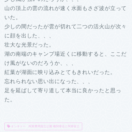
山の頂上の雲の流れが速く水面もさざ波が立って
いた。
少しの間だったが雲が切れて二つの活火山が次々
に顔を出した、、、
壮大な光景だった。
湖の南端のキャンプ場近くに移動すると、ここだ
け風がないのだろうか、、、
紅葉が湖面に映り込みとてもきれいだった。
忘れられない思い出になった、、、
足を延ばして寄り道して本当に良かったと思っ
た。
オンネトー 阿寒摩周国立公園 雌阿寒岳と阿寒富士