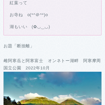
紅葉って
お寺ね o(*^＠^*)o
湖もいい (✿◡‿◡)
お題「断捨離」
雌阿寒岳と阿寒富士 オンネトー湖畔 阿寒摩周
国立公園 2022年10月