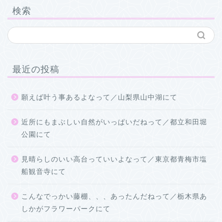
検索
最近の投稿
願えば叶う事あるよなって／山梨県山中湖にて
近所にもまぶしい自然がいっぱいだねって／都立和田堀
公園にて
見晴らしのいい高台っていいよなって／東京都青梅市塩
船観音寺にて
こんなでっかい藤棚、、、あったんだねって／栃木県あ
しかがフラワーパークにて