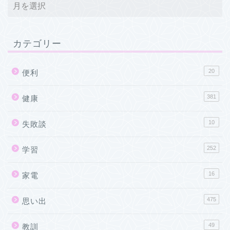
カテゴリー
20
便利
381
健康
10
失敗談
252
学習
16
家電
475
思い出
49
教訓