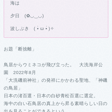
海は
夕日 (✿◡‿◡)
波しぶき ( •̀ ω •́ )✧
お題「断捨離」
鳥居からウミネコが飛び立った。 大洗海岸公
園 2022年8月
「大洗磯前神社」の発祥にかかわる聖地、「神磯
の鳥居」
日本の渚百選・日本の白砂青松百選に選定。
海中の白い石鳥居の真上から昇る素晴らしい日の
出を見ることができるという。