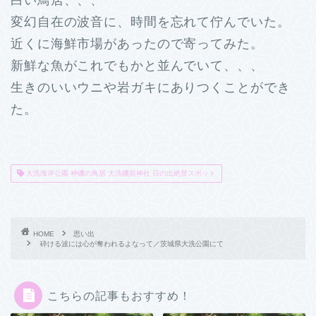
白い鳥居、、、
変幻自在の波音に、時間を忘れて佇んでいた。
近くに海鮮市場があったので寄ってみた。
新鮮な魚がこれでもかと並んでいて、、、
生きのいいウニや岩ガキにありつくことができ
た。
大洗海岸公園 神磯の鳥居 大洗磯前神社 日の出絶景スポット
HOME
思い出
砕ける波には心が奪われるよなって／茨城県大洗公園にて
こちらの記事もおすすめ！