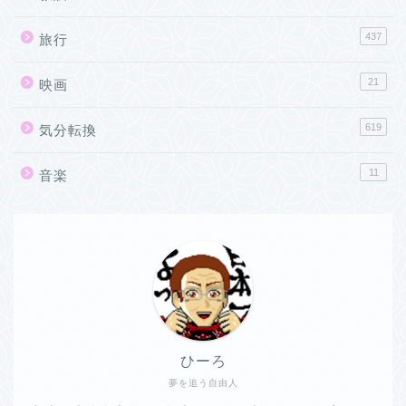
437
旅行
21
映画
619
気分転換
11
音楽
ひーろ
夢を追う自由人