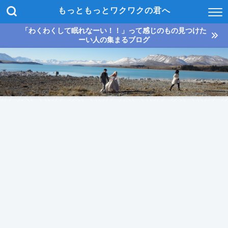
もっともっとワクワクの君へ
「わくわくして眠れなーい！！」って感じのもの見つけた
ーい人の集まるブログ