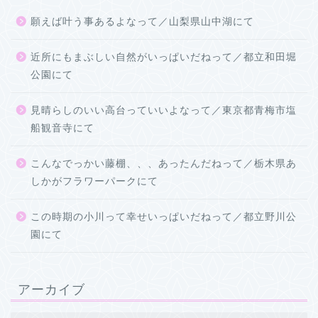
願えば叶う事あるよなって／山梨県山中湖にて
近所にもまぶしい自然がいっぱいだねって／都立和田堀
公園にて
見晴らしのいい高台っていいよなって／東京都青梅市塩
船観音寺にて
こんなでっかい藤棚、、、あったんだねって／栃木県あ
しかがフラワーパークにて
この時期の小川って幸せいっぱいだねって／都立野川公
園にて
アーカイブ