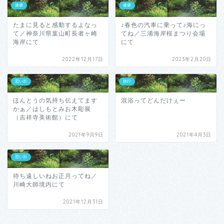
健康
健康
たまに見ると感動するよなっ
♪春色の汽車に乗って♪海にっ
て／神奈川県葉山町長者ヶ崎
てね／三浦海岸桜まつり会場
海岸にて
にて
2022年12月17日
2023年2月20日
思い出
旅行
ほんとうの気持ち伝えてます
混浴ってどんだけぇー
かぁ／はしもとみお木彫展
（吉祥寺美術館）にて
2021年9月9日
2021年4月3日
思い出
待ち遠しいねお正月ってね／
川崎大師境内にて
2021年12月31日