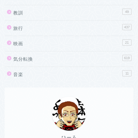
49
教訓
437
旅行
21
映画
619
気分転換
11
音楽
ひーろ