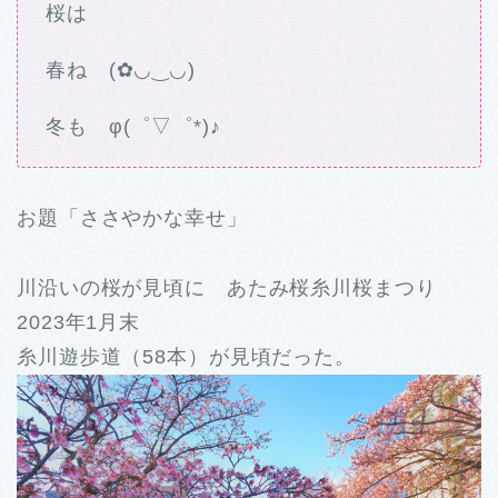
桜は
春ね (✿◡‿◡)
冬も φ(゜▽゜*)♪
お題「ささやかな幸せ」
川沿いの桜が見頃に あたみ桜糸川桜まつり
2023年1月末
糸川遊歩道（58本）が見頃だった。