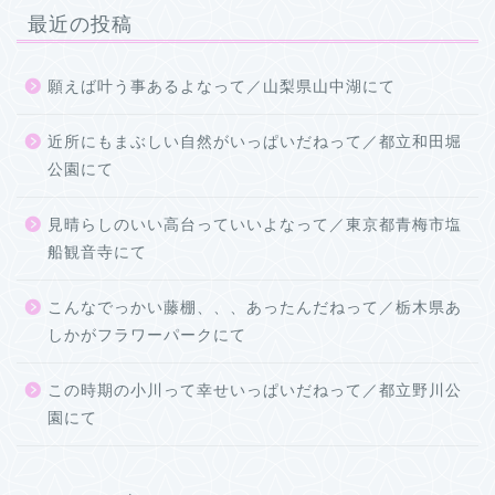
最近の投稿
願えば叶う事あるよなって／山梨県山中湖にて
近所にもまぶしい自然がいっぱいだねって／都立和田堀
公園にて
見晴らしのいい高台っていいよなって／東京都青梅市塩
船観音寺にて
こんなでっかい藤棚、、、あったんだねって／栃木県あ
しかがフラワーパークにて
この時期の小川って幸せいっぱいだねって／都立野川公
園にて