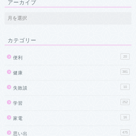
アーカイブ
カテゴリー
20
便利
381
健康
10
失敗談
252
学習
16
家電
475
思い出