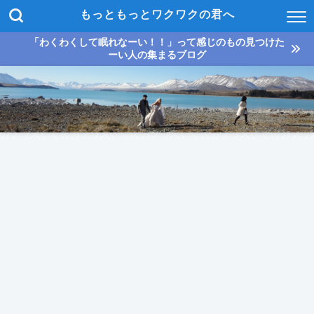
もっともっとワクワクの君へ
「わくわくして眠れなーい！！」って感じのもの見つけた
ーい人の集まるブログ