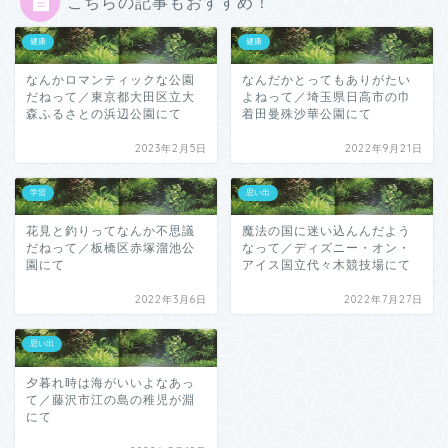
こちらの記事もおすすめ！
健康
健康
なんかロマンティックな公園
なんだかとってもありがたい
だねって／東京都大田区立大
よねって／埼玉県日高市の巾
森ふるさとの浜辺公園にて
着田曼殊沙華公園にて
2023年2月5日
2022年9月21日
学習
思い出
花見と釣りってなんか不思議
魔法の国に迷い込んんだよう
だねって／板橋区赤塚溜池公
なって／ディズニー・オン・
園にて
アイス国立代々木競技場にて
2022年3月6日
2022年7月27日
思い出
夕暮れ時は海がいいよなあっ
て／藤沢市江の島の稚児が淵
にて