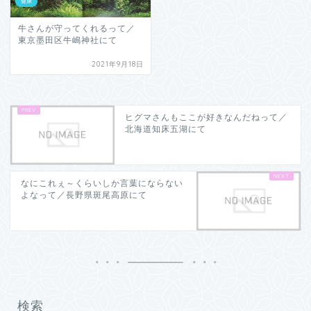
健康
牛さんが守ってくれるって／
東京墨田区牛嶋神社にて
2021年9月18日
ヒグマさんもここが好きなんだねって／
北海道知床五湖にて
なにこれぇ～くらいしか言葉にならない
よなって／長野県斑尾高原にて
検索