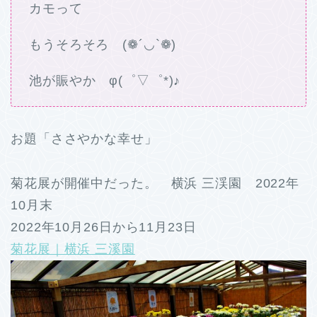
カモって
もうそろそろ (❁´◡`❁)
池が賑やか φ(゜▽゜*)♪
お題「ささやかな幸せ」
菊花展が開催中だった。 横浜 三渓園 2022年
10月末
2022年10月26日から11月23日
菊花展｜横浜 三溪園