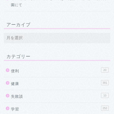
園にて
アーカイブ
カテゴリー
20
便利
381
健康
10
失敗談
252
学習