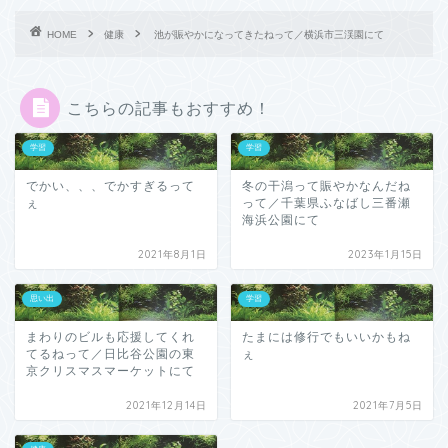
HOME
健康
池が賑やかになってきたねって／横浜市三渓園にて
こちらの記事もおすすめ！
学習
学習
でかい、、、でかすぎるって
冬の干潟って賑やかなんだね
ぇ
って／千葉県ふなばし三番瀬
海浜公園にて
2021年8月1日
2023年1月15日
思い出
学習
まわりのビルも応援してくれ
たまには修行でもいいかもね
てるねって／日比谷公園の東
ぇ
京クリスマスマーケットにて
2021年12月14日
2021年7月5日