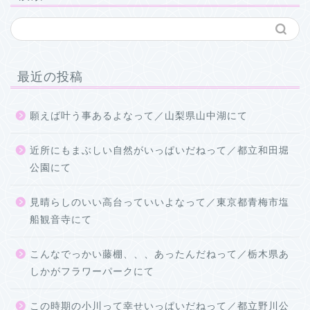
最近の投稿
願えば叶う事あるよなって／山梨県山中湖にて
近所にもまぶしい自然がいっぱいだねって／都立和田堀
公園にて
見晴らしのいい高台っていいよなって／東京都青梅市塩
船観音寺にて
こんなでっかい藤棚、、、あったんだねって／栃木県あ
しかがフラワーパークにて
この時期の小川って幸せいっぱいだねって／都立野川公