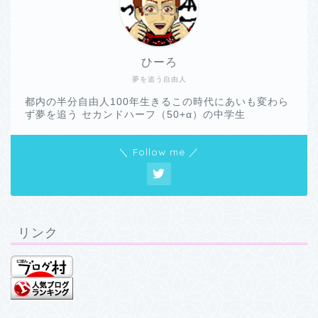
ひーろ
夢を追う自由人
都内の半分自由人100年生きるこの時代にあいも変わら
ず夢を追う セカンドハーフ（50+α）の中学生
＼ Follow me ／
リンク