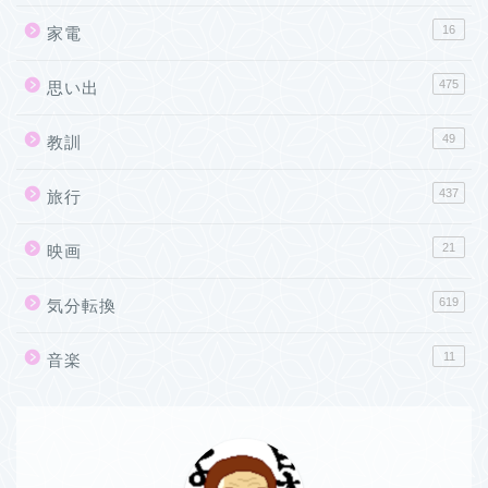
16
家電
475
思い出
49
教訓
437
旅行
21
映画
619
気分転換
11
音楽