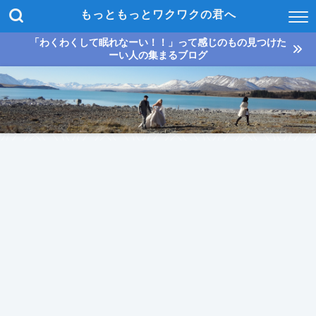
もっともっとワクワクの君へ
「わくわくして眠れなーい！！」って感じのもの見つけた
ーい人の集まるブログ