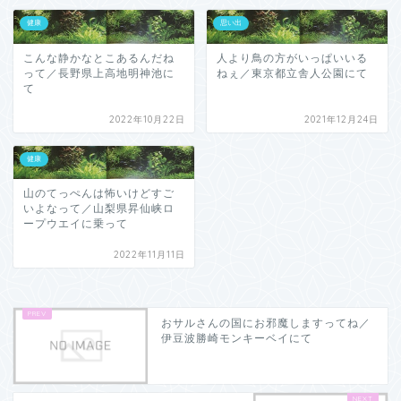
健康
思い出
こんな静かなとこあるんだね
人より鳥の方がいっぱいいる
って／長野県上高地明神池に
ねぇ／東京都立舎人公園にて
て
2022年10月22日
2021年12月24日
健康
山のてっぺんは怖いけどすご
いよなって／山梨県昇仙峡ロ
ープウエイに乗って
2022年11月11日
おサルさんの国にお邪魔しますってね／
伊豆波勝崎モンキーベイにて