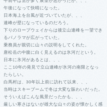
午前中は雲が多く展望が悪かったが、、、
午後になって快晴になった。
日本海上を台風が近づいていたが、、、
連峰が壁になっているのだろう。
下りのロープウェイからは後立山連峰を一望でき
るパノラマが広がっていた。
乗務員が親切に山々の説明をしてくれた。
唐松岳の中腹に白く見えるのは氷河だという。
日本に氷河があるとは、、、
ここ10年の発見で立山連峰が氷河の南限となっ
たらしい。
白馬村は、30年以上前に訪れて以来、、、
当時はスキーブームで冬は大変な賑わいだった。
そういえばこんな風景だったかも、、、
厳しい寒さはないが雄大な山々の姿が懐かしく感