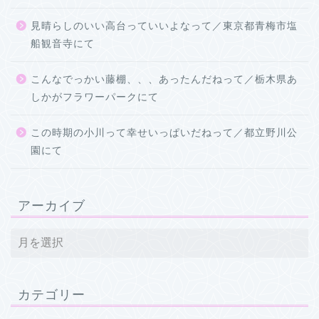
見晴らしのいい高台っていいよなって／東京都青梅市塩
船観音寺にて
こんなでっかい藤棚、、、あったんだねって／栃木県あ
しかがフラワーパークにて
この時期の小川って幸せいっぱいだねって／都立野川公
園にて
アーカイブ
カテゴリー