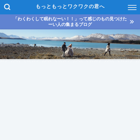
もっともっとワクワクの君へ
「わくわくして眠れなーい！！」って感じのもの見つけた
ーい人の集まるブログ