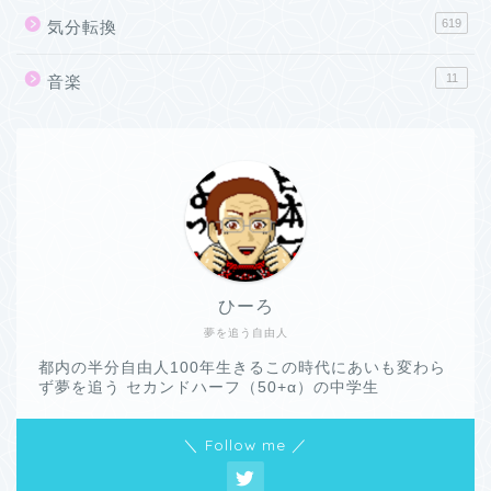
619
気分転換
11
音楽
ひーろ
夢を追う自由人
都内の半分自由人100年生きるこの時代にあいも変わら
ず夢を追う セカンドハーフ（50+α）の中学生
＼ Follow me ／