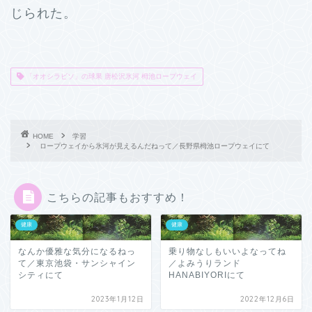
じられた。
「オオシラビソ」の球果 唐松沢氷河 栂池ロープウェイ
HOME
学習
ロープウェイから氷河が見えるんだねって／長野県栂池ロープウェイにて
こちらの記事もおすすめ！
健康
健康
なんか優雅な気分になるねっ
乗り物なしもいいよなってね
て／東京池袋・サンシャイン
／よみうりランド
シティにて
HANABIYORIにて
2023年1月12日
2022年12月6日