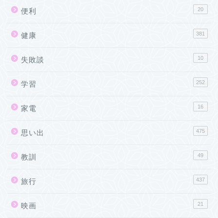
20
便利
381
健康
10
失敗談
252
学習
16
家電
475
思い出
49
教訓
437
旅行
21
映画