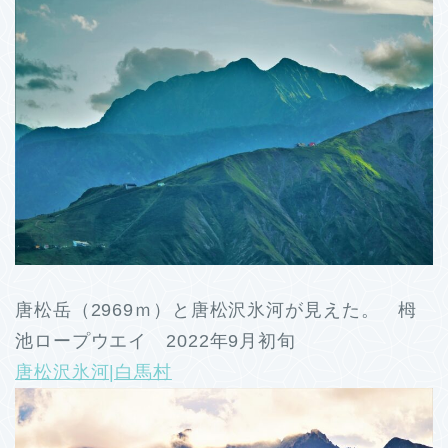
唐松岳（2969ｍ）と唐松沢氷河が見えた。 栂
池ロープウエイ 2022年9月初旬
唐松沢氷河|白馬村