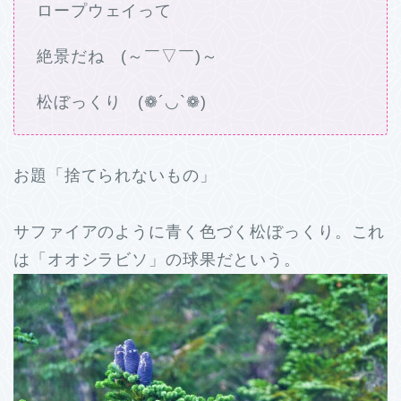
ロープウェイって
絶景だね (～￣▽￣)～
松ぼっくり (❁´◡`❁)
お題「捨てられないもの」
サファイアのように青く色づく松ぼっくり。これ
は「オオシラビソ」の球果だという。