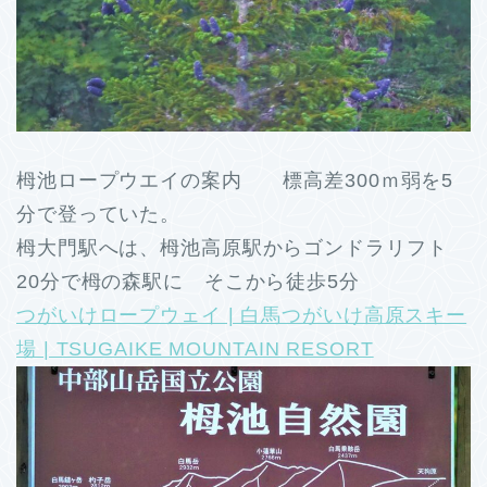
栂池ロープウエイの案内 標高差300ｍ弱を5
分で登っていた。
栂大門駅へは、栂池高原駅からゴンドラリフト
20分で栂の森駅に そこから徒歩5分
つがいけロープウェイ | 白馬つがいけ高原スキー
場 | TSUGAIKE MOUNTAIN RESORT